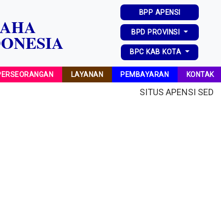
BPP APENSI
SAHA
BPD PROVINSI
DONESIA
BPC KAB KOTA
 PERSEORANGAN
LAYANAN
PEMBAYARAN
KONTAK
SITUS APENSI SEDA