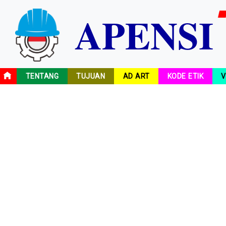
A
P
E
N
S
I
TENTANG
TUJUAN
AD ART
KODE ETIK
V