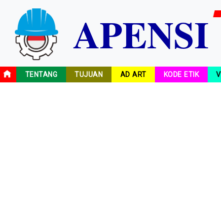
A
P
E
N
S
I
TENTANG
TUJUAN
AD ART
KODE ETIK
V